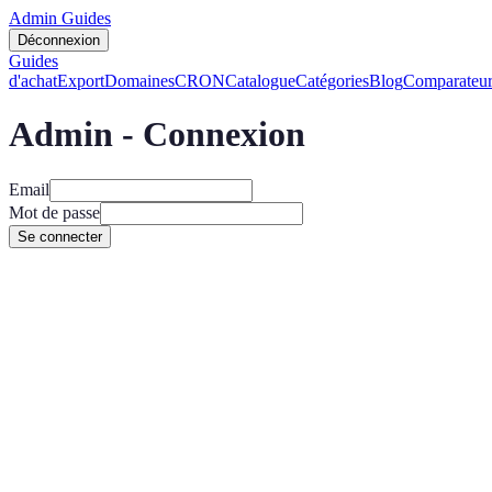
Admin Guides
Déconnexion
Guides
d'achat
Export
Domaines
CRON
Catalogue
Catégories
Blog
Comparateur
Admin - Connexion
Email
Mot de passe
Se connecter